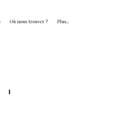
s
Où nous trouver ?
Plus...
Wine Spectator
Octobre
2020