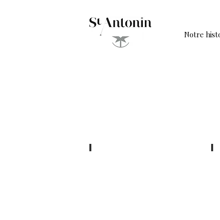
Notre hist
Cuisine et Vins de France
Août
O
2021