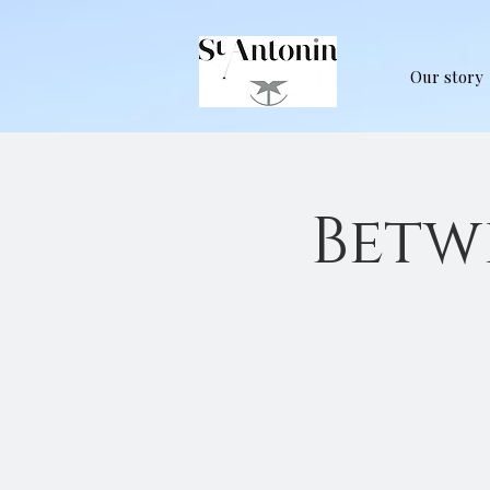
Our story
Betw