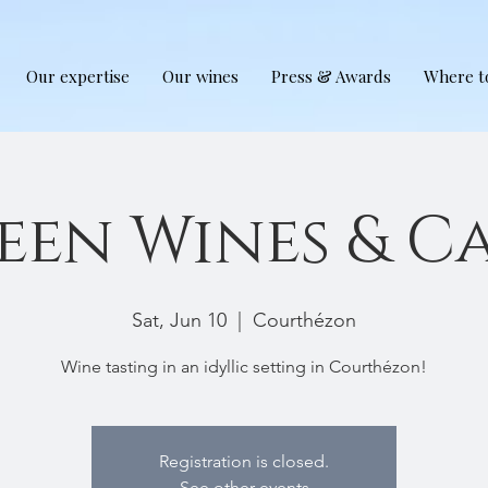
Our expertise
Our wines
Press & Awards
Where to
een Wines & Ca
Sat, Jun 10
  |  
Courthézon
Wine tasting in an idyllic setting in Courthézon!
Registration is closed.
See other events